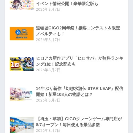
イベント情報公開！豪華限定版も
2026年8月7日
道頓堀GiGO2周年祭！接客コンテスト＆限定
ノベルティも！
2026年8月7日
ヒロアカ新作アプリ「ヒロサバ」が無料ランキ
ング1位！記念配布も
2026年8月7日
14年ぶり新作『幻想水滸伝 STAR LEAP』配信
開始！新星108人の物語とは？
2026年8月7日
【埼玉・草加】GiGOクレーンゲーム専門店が
8/7オープン！毎日使える景品多数
2026年8月7日