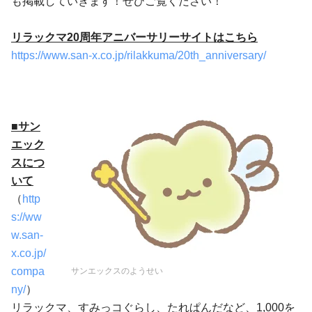
も掲載していきます！ぜひご覧ください！
リラックマ20周年アニバーサリーサイトはこちら
https://www.san-x.co.jp/rilakkuma/20th_anniversary/
■サン
エック
スにつ
いて
（
http
s://ww
w.san-
x.co.jp/
compa
サンエックスのようせい
ny/
）
リラックマ、すみっコぐらし、たれぱんだなど、1,000を