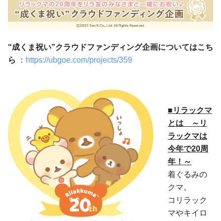
“成くま祝い”クラウドファンディング企画についてはこち
ら
：
https://ubgoe.com/projects/359
■リラックマ
とは ～リ
ラックマは
今年で20周
年！～
着ぐるみの
クマ。
コリラック
マやキイロ