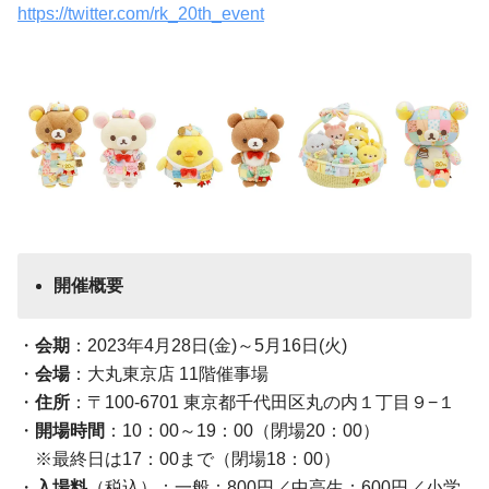
https://twitter.com/rk_20th_event
開催概要
・
会期
：2023年4月28日(金)～5月16日(火)
・
会場
：大丸東京店 11階催事場
・
住所
：〒100-6701 東京都千代田区丸の内１丁目９−１
・
開場時間
：10：00～19：00（閉場20：00）
※最終日は17：00まで（閉場18：00）
・
入場料
（税込）：一般：800円／中高生：600円／小学