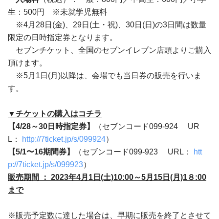
生：500円 ※未就学児無料
※4月28日(金)、29日(土・祝)、30日(日)の3日間は数量
限定の日時指定券となります。
セブンチケット、全国のセブンイレブン店頭よりご購入
頂けます。
※5月1日(月)以降は、会場でも当日券の販売を行いま
す。
▼チケットの購入はコチラ
【4/28～30日時指定券】
（セブンコード099-924 UR
L：
http://7ticket.jp/s/099924
）
【5/1〜16期間券】
（セブンコード099-923 URL：
htt
p://7ticket.jp/s/099923
）
販売期間 ： 2023年4月1日(土)10:00～5月15日(月)1８:00
まで
※販売予定数に達した場合は、早期に販売を終了とさせて