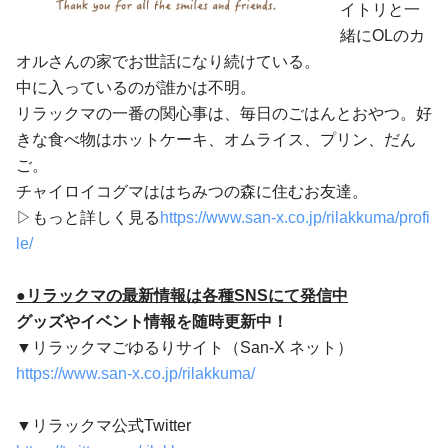
イトリと一
緒にOLのカ
オルさんの家でお世話になり続けている。
中に入っているのが誰かは不明。
リラックマの一番の関心事は、毎日のごはんとおやつ。好
きな食べ物はホットケーキ、オムライス、プリン、だん
ご。
チャイロイコグマははちみつの森に住むお友達。
▷もっと詳しく見る
https://www.san-x.co.jp/rilakkuma/profi
le/
●リラックマの最新情報は各種SNSにて発信中
グッズやイベント情報を随時更新中！
▼リラックマごゆるりサイト（San-X ネット）
https://www.san-x.co.jp/rilakkuma/
▼リラックマ公式Twitter