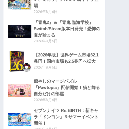
場
2026年8月6日
『青鬼2』＆『青鬼 臨海学校』
Switch/Steam版本日発売！恐怖の
夏が始まる
2026年8月6日
【2026年版】世界ゲーム市場32.1
兆円！国内市場も2.5兆円へ拡大
2026年8月6日
癒やしのマージパズル
『Pawtopia』配信開始！猫と飾る
自分だけの部屋
2026年8月6日
セブンナイツ Re:BIRTH：新キャ
ラ「ドンヨン」＆サマーイベント
開催！