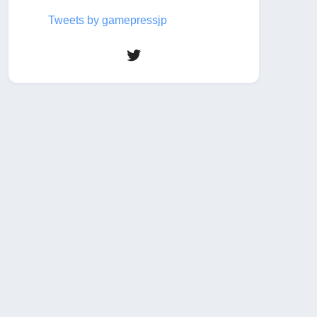
Tweets by gamepressjp