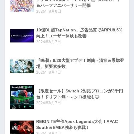
＆ハーフアニバーサリー開催
2026年8月8日
10億DL超TapNation、広告品質でARPU8.5%
向上！ユーザー体験も改善
2026年8月7日
『鳴潮』8/20大型アプデ！剣仙・清宵＆景燃登
場、新要素多数
2026年8月7日
【限定セール】Switch 2対応プロコンが3千円
台！ドリフト無・マクロ機能も◎
2026年8月7日
REIGNITE主催Apex Legends大会！APAC
South＆EMEA強豪も参戦！
2026年8月7日