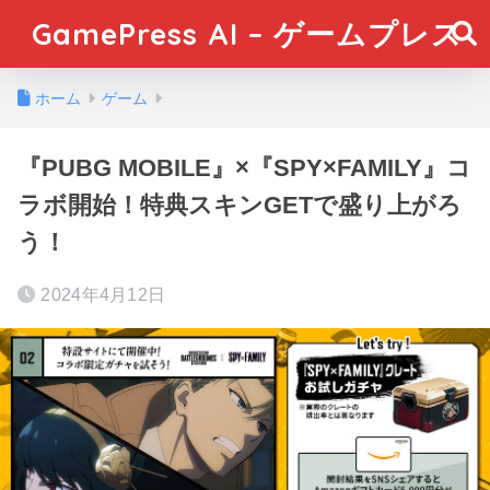
GamePress AI – ゲームプレス
ホーム
ゲーム
『PUBG MOBILE』×『SPY×FAMILY』コ
ラボ開始！特典スキンGETで盛り上がろ
う！
2024年4月12日